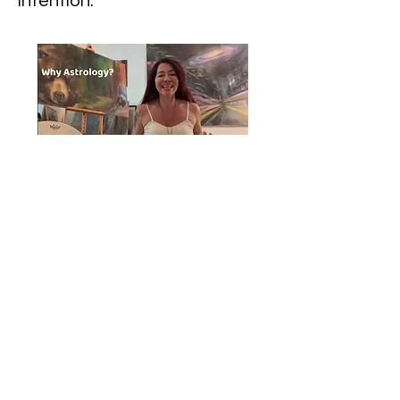
intention.
Why have an Astrology reading?
Watch the video here
Watch Astrology Videos and more
on my Youtube Channel
Book a session