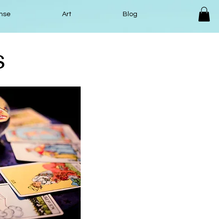
nse
Art
Blog
s