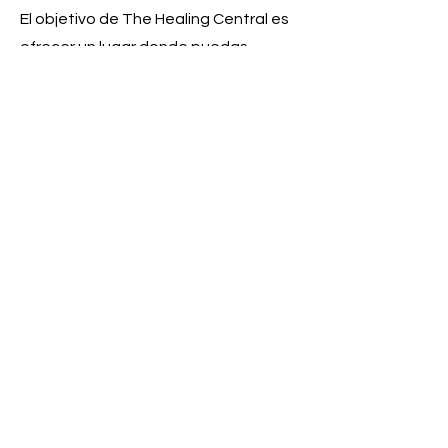
El objetivo de The Healing Central es
ofrecer un lugar donde puedas
empoderarte y explorar diferentes
modalidades de curación para
descubrir cuál te conviene.
Contáctenos
Contáctenos
Contacto@TheHealingCentral.com
Contáctenos
Contacto@TheHealingCentral.com
Contacto@TheHealingCentral.com