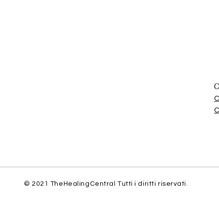
C
C
C
© 2021 TheHealingCentral Tutti i diritti riservati.