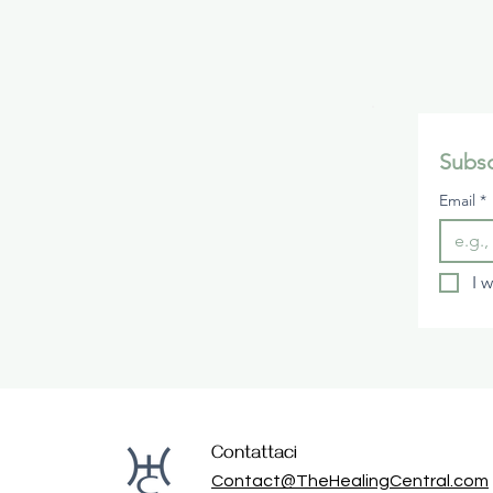
Subsc
Email
*
I 
Contattaci
Contact@TheHealingCentral.com