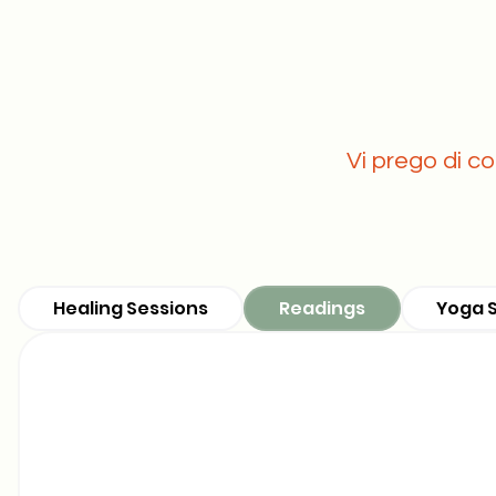
Vi prego di co
Healing Sessions
Readings
Yoga 