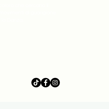
coloro che cercano il
movimenti di guarigione
 la Danza.