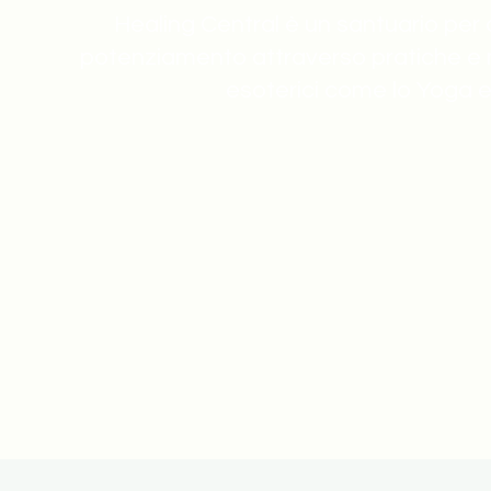
Healing Central è un santuario per 
potenziamento attraverso pratiche e 
esoterici come lo Yoga e